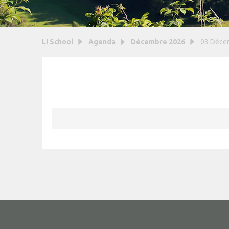
Li School
Agenda
Décembre 2026
03 Déce